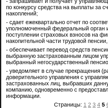
- запрашивает и получает у управляю
по конкурсу средства на выплаты за с
накоплений;
- сдает ежеквартально отчет по соот
уполномоченный федеральный орган и
поступлении страховых взносов на ф
накопительной части трудовой пенсии,
- обеспечивает перевод средств пенс
выбранную застрахованным лицом уп
выбранный негосударственный пенси
- уведомляет в случае прекращения (р
доверительного управления с управля
застрахованных лиц, выбравших дан
компанию, одновременно с предостав
информации.
Страницы:
1
2
3
4
5