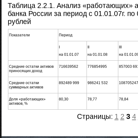
Таблица 2.2.1. Анализ «работающих» 
банка России за период с 01.01.07г. по 
рублей
Показатели
Период
I
II
III
на 01.01.07
на 01.01.08
на 01.01.0
Средние остатки активов
716639562
776854995
857003 69
приносящих доход
Средние остатки
892489 999
986241 532
10870524
суммарных активов
Доля «работающих»
80,30
78,77
78,84
активов, %
Страницы:
1
2
3
4