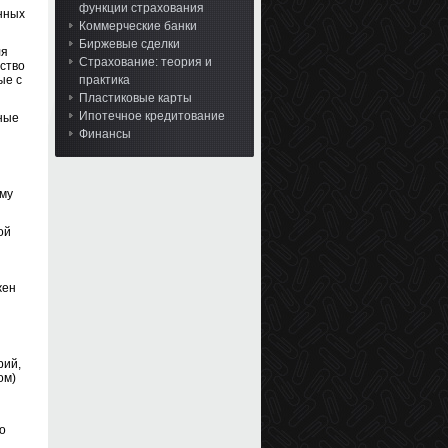
функции страхования
нных
Коммерческие банки
Биржевые сделки
ля
Страхование: теория и
нство
ые с
практика
Пластиковые карты
Ипотечное кредитование
ные
Финансы
ому
ой
жен
рий,
ом)
о