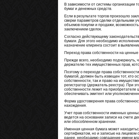
В зависимости от системы организации т
бумаг и денежных средств.
Если в результате торгов произошло зак
сверки параметров сделки отдельными уч
объемов покупки и продажи, возможность
заключением сделок.
Согласно действующему законодательств
бумаги. Для этого необходимо исполнени
назначение клиринга состоит в выявлении
Переход права собственности на ценные
Прежде всего, необходимо подчеркнуть, ч
держателю тех имущественных прав, кото
Поэтому о переходе права собственности
бумагой, должен быть извещен тот, кто о
собственности, так и право на имущест
регистратор (держатель реестра). При э
собственности лежит на приобретателе 
обеспечивать эмитент или уполномоченн
Форма удостоверения права собственност
нахождения.
Учет прав собственности именных ценны
ведется на основании записи на счете д
или обособленном хранении.
Именная ценная бумага может находиться
сертификатом, но и записью на лицевом 
ранее, необходимо совпадение имени вла