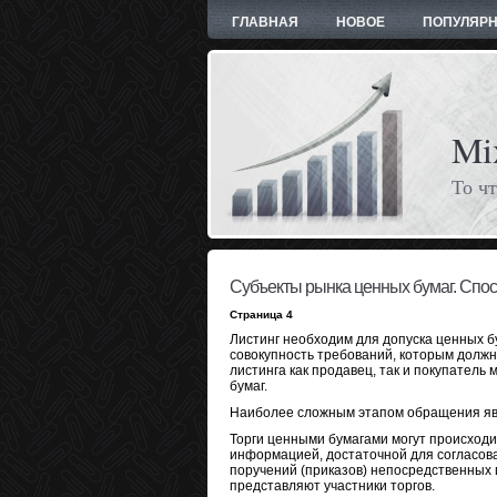
ГЛАВНАЯ
НОВОЕ
ПОПУЛЯР
Mi
То чт
Субъекты рынка ценных бумаг. Спо
Страница 4
Листинг необходим для допуска ценных б
совокупность требований, которым должн
листинга как продавец, так и покупатель
бумаг.
Наиболее сложным этапом обращения яв
Торги ценными бумагами могут происходит
информацией, достаточной для согласов
поручений (приказов) непосредственных п
представляют участники торгов.