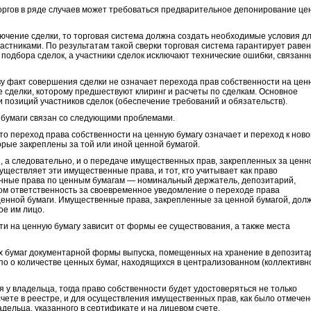
оргов в ряде случаев может требоваться предварительное депонирование це
лючение сделки, то торговая система должна создать необходимые условия д
астниками. По результатам такой сверки торговая система гарантирует раве
 подбора сделок, а участники сделок исключают технические ошибки, связанн
у факт совершения сделки не означает перехода прав собственности на цен
е сделки, которому предшествуют клиринг и расчеты по сделкам. Основное
 позиций участников сделок (обеспечение требований и обязательств).
 бумаги связан со следующими проблемами.
то переход права собственности на ценную бумагу означает и переход к нов
рые закреплены за той или иной ценной бумагой.
, а следовательно, и о передаче имущественных прав, закрепленных за ценн
существляет эти имущественные права, и тот, кто учитывает как право
венные права по ценным бумагам — номинальный держатель, депозитарий,
том ответственность за своевременное уведомление о переходе права
ценной бумаги. Имущественные права, закрепленные за ценной бумагой, дол
ое им лицо.
и на ценную бумагу зависит от формы ее существования, а также места
х бумаг документарной формы выпуска, помещенных на хранение в депозита
епо о количестве ценных бумаг, находящихся в централизованном (коллективн
 у владельца, тогда право собственности будет удостоверяться не только
счете в реестре, и для осуществления имущественных прав, как было отмечен
дельца, указанного в сертификате и на лицевом счете.