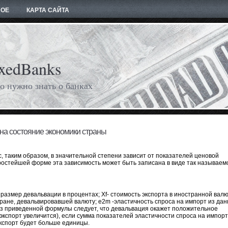
НОЕ
КАРТА САЙТА
xedBanks
о нужно знать о банках
на состояние экономики страны
, таким образом, в значительной степени зависит от показателей ценовой
ростейшей форме эта зависимость может быть записана в виде так называем
 - размер девальвации в процентах; Xf- стоимость экспорта в иностранной валю
тране, девальвировавшей валюту; е2m -эластичность спроса на импорт из да
 Из приведенной формулы следует, что девальвация окажет положительное
экспорт увеличится), если сумма показателей эластичности спроса на импорт
экспорт будет больше единицы.