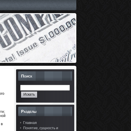
Поиск
ого
Разделы
те;
нной
Главная
 в
Понятие, сущность и