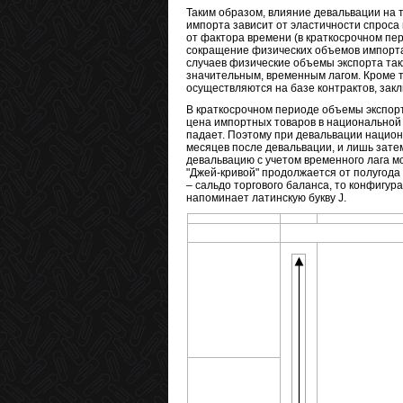
Таким образом, влияние девальвации на 
импорта зависит от эластичности спроса
от фактора времени (в краткосрочном пер
сокращение физических объемов импорта
случаев физические объемы экспорта так
значительным, временным лагом. Кроме то
осуществляются на базе контрактов, закл
В краткосрочном периоде объемы экспорт
цена импортных товаров в национальной 
падает. Поэтому при девальвации национ
месяцев после девальвации, и лишь зате
девальвацию с учетом временного лага м
"Джей-кривой" продолжается от полугода д
– сальдо торгового баланса, то конфигу
напоминает латинскую букву J.