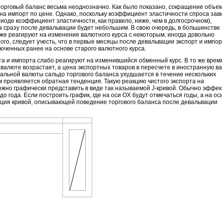
торговый баланс весьма неоднозначно. Как было показано, сокращение объе
 на импорт по цене. Однако, поскольку коэффициент эластичности спроса зав
иоде коэффициент эластичности, как правило, ниже, чем в долгосрочном),
 сразу после девальвации будет небольшим. В свою очередь, в большинстве
же реагируют на изменение валютного курса с некоторым, иногда довольно
го, следует учесть, что в первые месяцы после девальвации экспорт и импор
юченных ранее на основе старого валютного курса.
а и импорта слабо реагируют на изменившийся обменный курс. В то же врем
валюте возрастает, а цена экспортных товаров в пересчете в иностранную в
альной валюты сальдо торгового баланса ухудшается в течение нескольких
м проявляется обратная тенденция. Такую реакцию чистого экспорта на
ожно графически представить в виде так называемой J-кривой. Обычно эффек
о года. Если построить график, где на оси OX будут отмечаться годы, а на ос
рация кривой, описывающей поведение торгового баланса после девальвации