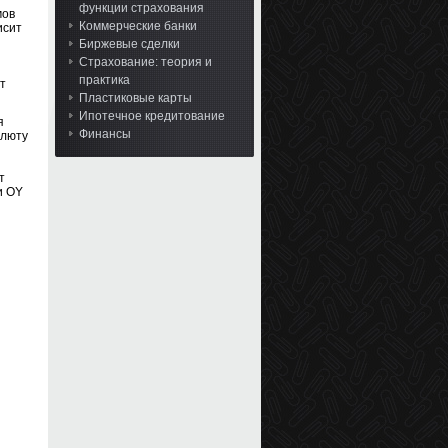
функции страхования
мов
Коммерческие банки
исит
Биржевые сделки
Страхование: теория и
практика
т
Пластиковые карты
Ипотечное кредитование
я
Финансы
алюту
т
и OY