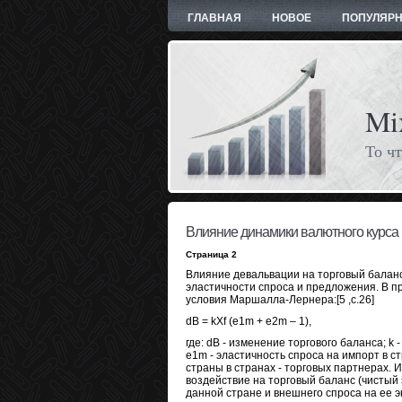
ГЛАВНАЯ
НОВОЕ
ПОПУЛЯР
Mi
То чт
Влияние динамики валютного курса 
Страница 2
Влияние девальвации на торговый баланс
эластичности спроса и предложения. В п
условия Маршалла-Лернера:[5 ,с.26]
dB = kXf (e1m + e2m – 1),
где: dB - изменение торгового баланса; k
е1m - эластичность спроса на импорт в с
страны в странах - торговых партнерах.
воздействие на торговый баланс (чистый 
данной стране и внешнего спроса на ее 