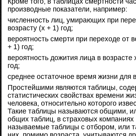
Кроме того, в таблицах смертности ча
производные показатели, например:
численность лиц, умирающих при перех
возрасту (х + 1) год;
вероятность смерти при переходе от во
+ 1) год;
вероятность дожития лица в возрасте х 
год;
среднее остаточное время жизни для во
Простейшими являются таблицы, сод
статистических свойствах времени жи
человека, относительно которого извес
Такие таблицы называются общими, и
общих таблиц, в страховых компаниях
называемые таблицы с отбором, или т
них, помимо возраста, учитываются д