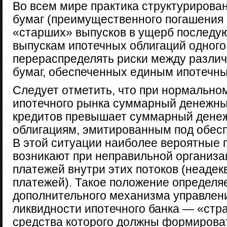
Во всем мире практика структурирова
бумаг (преимущественного погашения
«старших» выпусков в ущерб послед
выпускам ипотечных облигаций одного
перераспределять риски между разли
бумаг, обеспеченных единым ипотечн
Следует отметить, что при нормальн
ипотечного рынка суммарный денежны
кредитов превышает суммарный денеж
облигациям, эмитированным под обесп
В этой ситуации наиболее вероятные 
возникают при неправильной организа
платежей внутри этих потоков (неаде
платежей). Такое положение определя
дополнительного механизма управлен
ликвидности ипотечного банка — «стр
средства которого должны формироват